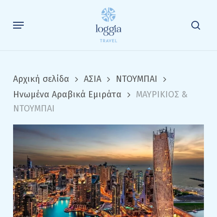
Skip
to
Menu
sea
main
content
Αρχική σελίδα
ΑΣΙΑ
ΝΤΟΥΜΠΑΙ
Ηνωμένα Αραβικά Εμιράτα
ΜΑΥΡΙΚΙΟΣ &
ΝΤΟΥΜΠΑΙ