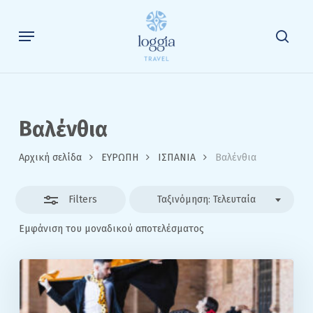
Skip
to
Menu
Close
sea
main
Filters
content
Βαλένθια
Αρχική σελίδα
ΕΥΡΩΠΗ
ΙΣΠΑΝΙΑ
Βαλένθια
Filters
Ταξινόμηση: Τελευταία
Εμφάνιση του μοναδικού αποτελέσματος