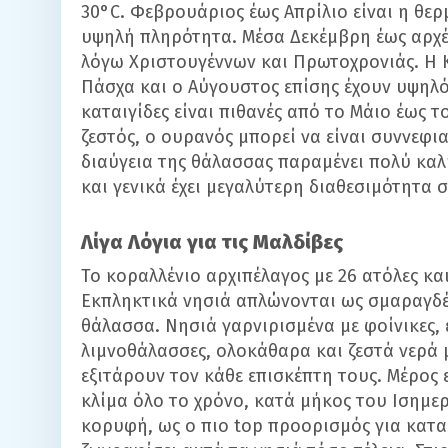
30°C. Φεβρουάριος έως Απρίλιο είναι η θερ
υψηλή πληρότητα. Μέσα Δεκέμβρη έως αρχές
λόγω Χριστουγέννων και Πρωτοχρονιάς. Η Κ
Πάσχα και ο Αύγουστος επίσης έχουν υψηλότ
καταιγίδες είναι πιθανές από το Μάιο έως τ
ζεστός, ο ουρανός μπορεί να είναι συννεφι
διαύγεια της θάλασσας παραμένει πολύ καλή.
και γενικά έχει μεγαλύτερη διαθεσιμότητα 
Λίγα Λόγια για τις Μαλδίβες
Το κοραλλένιο αρχιπέλαγος με 26 ατόλες και 
Εκπληκτικά νησιά απλώνονται ως σμαραγδέ
θάλασσα. Νησιά γαρνιρισμένα με φοίνικες,
λιμνοθάλασσες, ολοκάθαρα και ζεστά νερά 
εξιτάρουν τον κάθε επισκέπτη τους. Μέρος
κλίμα όλο το χρόνο, κατά μήκος του Ισημερ
κορυφή, ως ο πιο top προορισμός για κατ