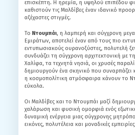
επισκέπτη. Η ηρεμία, η υψηλού επιπέδου φιλ
καθιστούν τις Μαλδίβες έναν ιδανικό προορ
αξέχαστες στιγμές.
Το
Ντουμπάι
, η λαμπερή και σύγχρονη με
Εμιράτων, αποτελεί έναν από τους πιο εν
εντυπωσιακούς ουρανοξύστες, πολυτελή ξε
συνδυάζει τη σύγχρονη αρχιτεκτονική με τ
Χαλίφα, τα τεχνητά νησιά, οι χρυσές παραλί
δημιουργούν ένα σκηνικό που συναρπάζει κ
η κοσμοπολίτικη ατμόσφαιρα κάνουν το Ντο
εύκολα.
Οι Μαλδίβες και το Ντουμπάι μαζί δημιουρ
χαλάρωση και φυσική ομορφιά ενός εξωτικ
δυναμική ενέργεια μιας σύγχρονης μητρόπο
εικόνες, πολυτέλεια και μοναδικές εμπειρίες