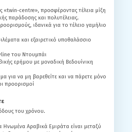
 «twin-centre», προσφέροντας τέλεια μίξη
κής παράδοσης και πολυτέλειας.
ροορισμούς, ιδανικά για το τέλειο γαμήλιο
ιλέματα και εξαιρετικό υποθαλάσσιο
yline
του Ντουμπάι
ικής ερήμου με μοναδική Βεδουίνικη
α για να μη βαρεθείτε και να πάρετε μόνο
οι προορισμοί
τε
ιόδους του χρόνου.
τα Ηνωμένα Αραβικά Εμιράτα είναι μεταξύ