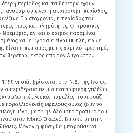
μότερη περίοδος και τα θέρετρα έχουν
 Ιανουαρίου είναι η ακριβότερη περίοδος,
ινέζικη Πρωτοχρονιά, η περίοδος του
ερες τιμές και πληρότητες. Οι τροπικές
ο Νοέμβριο, αν και ο καιρός παραμένει
ασμένος και η υγρασία είναι υψηλή, ενώ η
 Είναι η περίοδος με τις χαμηλότερες τιμές
στα θέρετρα, εκτός από τον Αύγουστο.
1.190 νησιά, βρίσκεται στα Ν.Δ. της Ινδίας.
νιο περιδέραιο σε μια αστραφτερή γαλάζια
 εκτυφλωτικές λευκές παραλίες, τυρκουάζ
με κοραλλιογενείς υφάλους συνεχίζουν να
 ευλογημένο, με το ηλιόλουστο τροπικό του
ινού στον Ινδικό Ωκεανό. Βρίσκεται στην
αδύσεις. Μόνον η φύση θα μπορούσε να