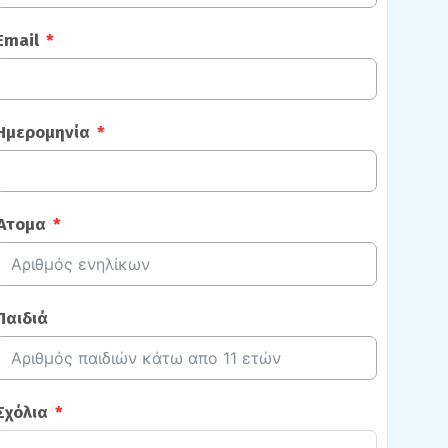
Email
Ημερομηνία
Άτομα
Παιδιά
Σχόλια